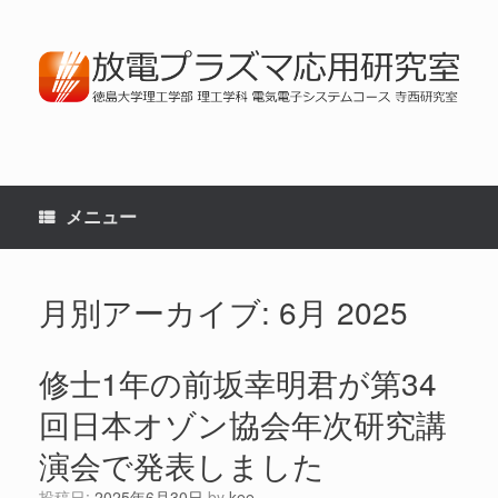
コ
ン
テ
ン
ツ
へ
ス
キ
ッ
プ
メニュー
月別アーカイブ:
6月 2025
修士1年の前坂幸明君が第34
回日本オゾン協会年次研究講
演会で発表しました
投稿日:
2025年6月30日
by
kee