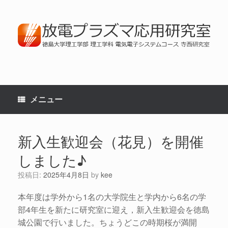
コ
ン
テ
ン
ツ
へ
ス
キ
ッ
プ
メニュー
新入生歓迎会（花見）を開催
しました♪
投稿日:
2025年4月8日
by
kee
本年度は学外から1名の大学院生と学内から6名の学
部4年生を新たに研究室に迎え，新入生歓迎会を徳島
城公園で行いました。ちょうどこの時期桜が満開